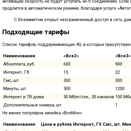
активации скорость не будет уступать wi-fi соединению. Есл
продлится в автоматическом режиме, благодаря услуге «Авто
С безлимитом открыт неограниченный доступ в сеть даж
Подходящие тарифы
Список тарифов, поддерживающих 4G, в которых присутствуют
Наименование
«Все2»
«Все3»
Абонплата, руб.
600
900
Интернет, Гб
15
22
Смс, шт.
300
300
Минуты, шт.
500
1200
Интернет и ТВ дома
50 Мбит/сек., 30 каналов
100 Мби
Дополнительные номера, шт.
1
Не менее популярна линейка «ВсеМое»:
Наименование
Цена в рублях
Интернет, Гб
Смс, шт.
Мин