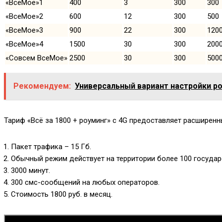
«ВсеМое»1
400
3
300
300
«ВсеМое»2
600
12
300
500
«ВсеМое»3
900
22
300
120
«ВсеМое»4
1500
30
300
200
«Совсем ВсеМое»
2500
30
300
500
Рекомендуем:
Универсальный вариант настройки роу
Тариф «Всё за 1800 + роуминг» с 4G предоставляет расширен
Пакет трафика – 15 Гб.
Обычный режим действует на территории более 100 государ
3000 минут.
300 смс-сообщений на любых операторов.
Стоимость 1800 руб. в месяц.