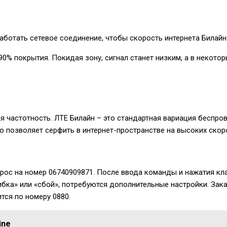
работать сетевое соединение, чтобы скорость интернета Билай
0% покрытия. Покидая зону, сигнал станет низким, а в некотор
ая частотность. ЛТЕ Билайн – это стандартная вариация беспр
то позволяет серфить в интернет-пространстве на высоких скор
прос на номер
06740909871
. После ввода команды и нажатия к
ибка» или «сбой», потребуются дополнительные настройки. За
тся по номеру 0880.
ine