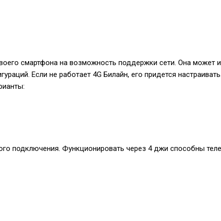
своего смартфона на возможность поддержки сети. Она может 
игураций. Если не работает 4G Билайн, его придется настраива
рианты:
го подключения. Функционировать через 4 джи способны телеф