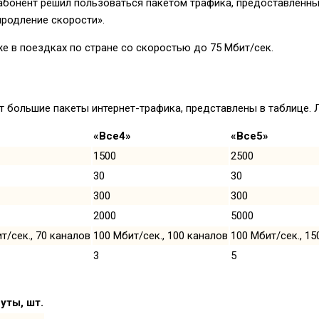
и абонент решил пользоваться пакетом трафика, предоставленн
продление скорости».
е в поездках по стране со скоростью до 75 Мбит/сек.
 большие пакеты интернет-трафика, представлены в таблице. Л
«Все4»
«Все5»
1500
2500
30
30
300
300
2000
5000
т/сек., 70 каналов
100 Мбит/сек., 100 каналов
100 Мбит/сек., 15
3
5
уты, шт.