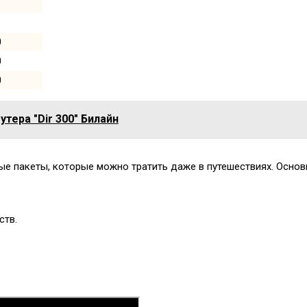
0
0
0
тера "Dir 300" Билайн
ные пакеты, которые можно тратить даже в путешествиях. Осно
ств.