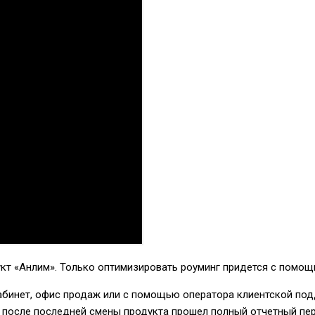
укт «Анлим». Только оптимизировать роуминг придется с помо
абинет, офис продаж или с помощью оператора клиентской по
и после последней смены продукта прошел полный отчетный пе