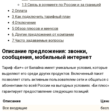
1.3
Связь в роуминге по России и за границей
2
Оплата
3
Как подключить тарифный план
4
Отключение
5
Обзор плюсов и минусов
6
Другие предложения от компании
7
Часто задаваемые вопросы
Описание предложения: звонки,
сообщения, мобильный интернет
Тариф «Би+» от Билайна имеет уникальные условия, которые
выделяют его среди других продуктов. Включенный пакет
позволяет стать активным пользователем сети и общаться с
абонентами по всей России на выгодных условиях. «Би плюс»
гарантирует предоставление следующих позиций:
Описание
Цена,
Все входящие
беспл