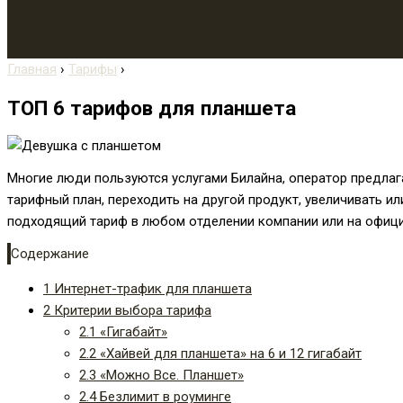
Главная
›
Тарифы
›
ТОП 6 тарифов для планшета
Многие люди пользуются услугами Билайна, оператор предла
тарифный план, переходить на другой продукт, увеличивать и
подходящий тариф в любом отделении компании или на офици
Содержание
1
Интернет-трафик для планшета
2
Критерии выбора тарифа
2.1
«Гигабайт»
2.2
«Хайвей для планшета» на 6 и 12 гигабайт
2.3
«Можно Все. Планшет»
2.4
Безлимит в роуминге