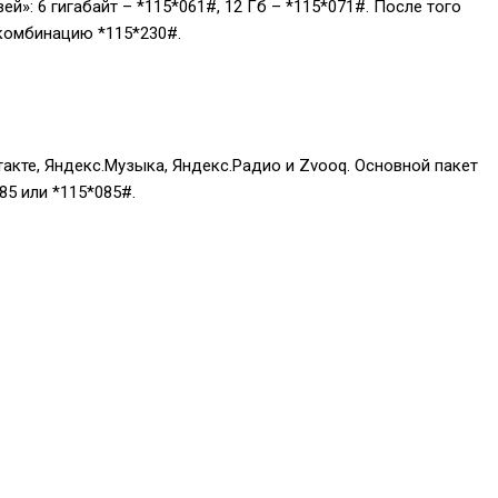
ей»: 6 гигабайт –
*115*061#
, 12 Гб –
*115*071#
. После того
и комбинацию
*115*230#
.
акте, Яндекс.Музыка, Яндекс.Радио и Zvooq. Основной пакет
85
или
*115*085#
.