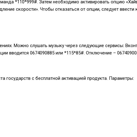
команда
*110*999#
. Затем необходимо активировать опцию «Хайв
одление скорости». Чтобы отказаться от опции, следует ввест
ениях. Можно слушать музыку через следующие сервисы: Вконт
вации вводится
0674090885
или
*115*85#
. Отключение –
06740900
та государств с бесплатной активацией продукта. Параметры: