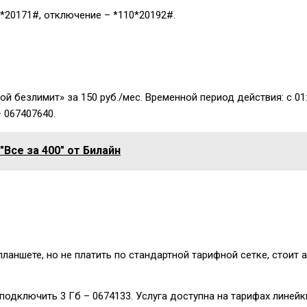
0*20171#
, отключение –
*110*20192#
.
 безлимит» за 150 руб./мес. Временной период действия: с 01
–
067407640
.
Все за 400" от Билайн
аншете, но не платить по стандартной тарифной сетке, стоит а
 подключить 3 Гб –
0674133
. Услуга доступна на тарифах линей