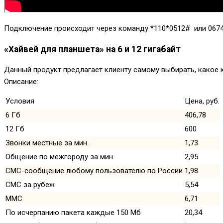
Подключение происходит через команду
*110*0512#
или
067
«Хайвей для планшета» на 6 и 12 гигабайт
Данный продукт предлагает клиенту самому выбирать, какое к
Описание:
Условия
Цена, руб.
6 Гб
406,78
12 Гб
600
Звонки местные за мин.
1,73
Общение по межгороду за мин.
2,95
СМС-сообщение любому пользователю по России
1,98
СМС за рубеж
5,54
ММС
6,71
По исчерпанию пакета каждые 150 Мб
20,34