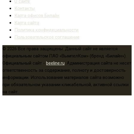
О сайте
Контакты
Карта офисов Билайн
Карта сайта
Политика конфидециальности
Пользовательское соглашение
© 2026 Все права защищены. Данный сайт не является
официальным сайтом ПАО «ВымпелКом» (бренд «Билайн»).
Официальный сайт -
beeline.ru
. Администрация сайта не несет
ответственность за содержание, полноту и достоверность
информации. Использование материалов сайта возможно
при обязательном указании кликабельной, активной ссылки
на сайт.