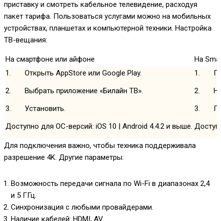
приставку и смотреть кабельное телевидение, расходуя
пакет тарифа. Пользоваться услугами можно на мобильных
устройствах, планшетах и компьютерной техники. Настройка
ТВ-вещания:
На смартфоне или айфоне
На Sma
1. Открыть AppStore или Google Play.
1. Под
2. Выбрать приложение «Билайн ТВ».
2. Най
3. Установить.
3. Про
Доступно для ОС-версий: iOS 10 | Android 4.4.2 и выше.
Доступ
Для подключения важно, чтобы техника поддерживала
разрешение 4K. Другие параметры:
Возможность передачи сигнала по Wi-Fi в диапазонах 2,4
и 5 ГГц.
Синхронизация с любыми провайдерами.
Наличие кабелей: HDMI, AV.