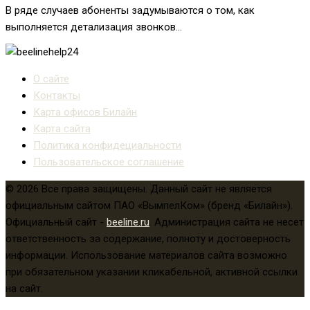
В ряде случаев абоненты задумываются о том, как
выполняется детализация звонков...
О сайте
Контакты
Карта офисов Билайн
Карта сайта
Политика конфидециальности
Пользовательское соглашение
© 2026 Все права защищены. Данный сайт не является
официальным сайтом ПАО «ВымпелКом» (бренд «Билайн»).
Официальный сайт -
beeline.ru
. Администрация сайта не несет
ответственность за содержание, полноту и достоверность
информации. Использование материалов сайта возможно
при обязательном указании кликабельной, активной ссылки
на сайт.