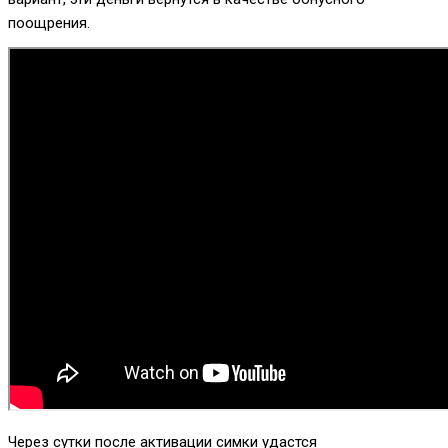
поощрения.
Через сутки после активации симки удастся