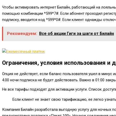
Чтобы активировать интернет Билайн, работающий на лояльны
помощью комбинации
*599*7#
. Если абонент проходил регис
подписку, вводится код
*599*0#
. Если клиент однажды отклю
Рекомендуем:
Все об акции Гиги за шаги от Билайн
Ограничения, условия использования и
Опция не действует, если баланс пользователя ушел в минус 
4.00 ночи подписка не будет действовать. Важно в 01:00 закры
Не все тарифы подходят для активации услуги. Список досту
Если клиент не знает свою тарификацию, ее легко узн
Компания Билайн разработала выгодную услугу для ночных по
предусмотрена подписка «Пакет 100». Ночное соединение нео