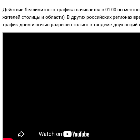
Действие безлимитного трафика начинается с 01:00 по местном
жителей столицы и области). В других российских регионах в
трафик днем и ночью разрешен только в тандеме двух опций 