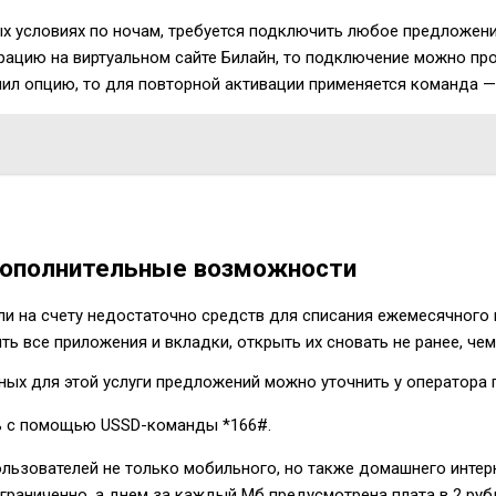
х условиях по ночам, требуется подключить любое предложение
трацию на виртуальном сайте Билайн, то подключение можно пр
чил опцию, то для повторной активации применяется команда 
 дополнительные возможности
или на счету недостаточно средств для списания ежемесячного 
ть все приложения и вкладки, открыть их сновать не ранее, чем 
пных для этой услуги предложений можно уточнить у оператора
ать с помощью USSD-команды
*166#
.
льзователей не только мобильного, но также домашнего интер
граниченно, а днем за каждый Мб предусмотрена плата в 2 руб