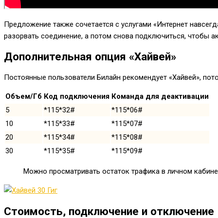
Предложение также сочетается с услугами «Интернет навсегда
разорвать соединение, а потом снова подключиться, чтобы а
Дополнительная опция «Хайвей»
Постоянные пользователи Билайн рекомендует «Хайвей», потом
Объем/Гб
Код подключения
Команда для деактивации
5
*115*32#
*115*06#
10
*115*33#
*115*07#
20
*115*34#
*115*08#
30
*115*35#
*115*09#
Можно просматривать остаток трафика в личном кабине
Стоимость, подключение и отключение