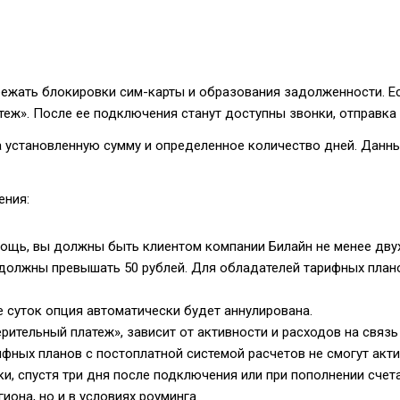
бежать блокировки сим-карты и образования задолженности. Ес
теж». После ее подключения станут доступны звонки, отправка
а установленную сумму и определенное количество дней. Данны
ения:
щь, вы должны быть клиентом компании Билайн не менее двух 
должны превышать 50 рублей. Для обладателей тарифных план
е суток опция автоматически будет аннулирована.
рительный платеж», зависит от активности и расходов на связь
ифных планов с постоплатной системой расчетов не смогут акт
и, спустя три дня после подключения или при пополнении счета
она, но и в условиях роуминга.