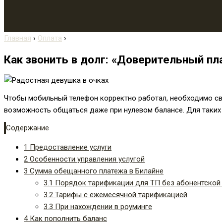
Главная
›
Оплата
›
Как звонить в долг: «Доверительный пл
Чтобы мобильный телефон корректно работал, необходимо сво
возможность общаться даже при нулевом балансе. Для таких
Содержание
1
Предоставление услуги
2
Особенности управления услугой
3
Сумма обещанного платежа в Билайне
3.1
Порядок тарификации для ТП без абонентской
3.2
Тарифы с ежемесячной тарификацией
3.3
При нахождении в роуминге
4
Как пополнить баланс