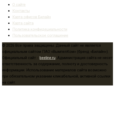
О сайте
Контакты
Карта офисов Билайн
Карта сайта
Политика конфидециальности
Пользовательское соглашение
© 2026 Все права защищены. Данный сайт не является
официальным сайтом ПАО «ВымпелКом» (бренд «Билайн»).
Официальный сайт -
beeline.ru
. Администрация сайта не несет
ответственность за содержание, полноту и достоверность
информации. Использование материалов сайта возможно
при обязательном указании кликабельной, активной ссылки
на сайт.