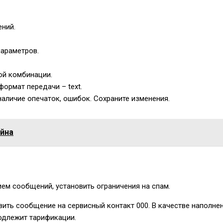
ений.
параметров.
ой комбинации.
формат передачи – text.
аличие опечаток, ошибок. Сохраните изменения.
айна
ием сообщений, установить ограничения на спам.
авить сообщение на сервисный контакт
000
. В качестве наполне
одлежит тарификации.