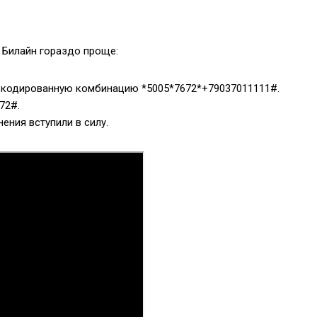
 Билайн гораздо проще:
е кодированную комбинацию
*5005*7672*+79037011111#
.
672#
.
ения вступили в силу.